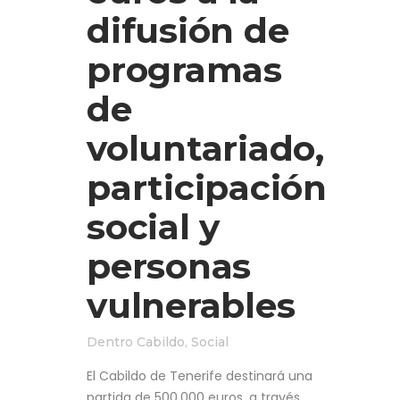
difusión de
programas
de
voluntariado,
participación
social y
personas
vulnerables
Dentro
Cabildo
,
Social
El Cabildo de Tenerife destinará una
partida de 500.000 euros, a través