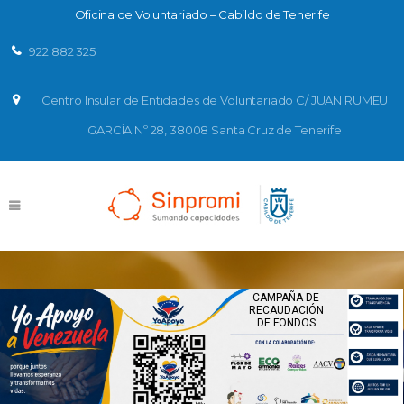
Oficina de Voluntariado – Cabildo de Tenerife
922 882 325
Centro Insular de Entidades de Voluntariado C/ JUAN RUMEU
GARCÍA Nº 28, 38008 Santa Cruz de Tenerife
Conoce las Iniciativas de las Entidades de
voluntariado de ayuda por el terremoto de Venezuela
Infórmate