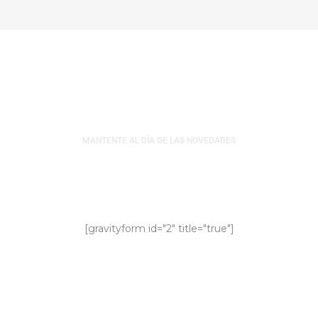
MANTENTE AL DÍA DE LAS NOVEDADES
Suscríbete al Newsletter
[gravityform id="2" title="true"]