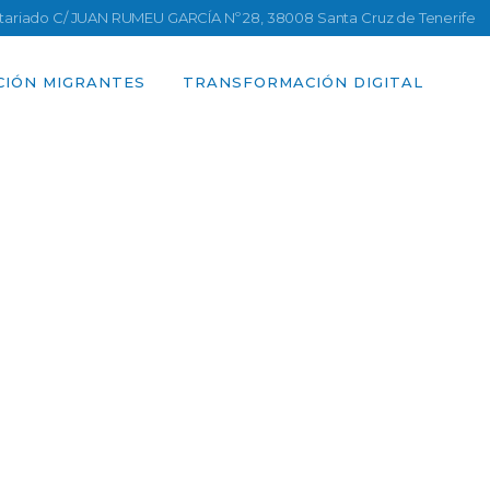
ntariado C/ JUAN RUMEU GARCÍA Nº 28, 38008 Santa Cruz de Tenerife
CIÓN MIGRANTES
TRANSFORMACIÓN DIGITAL