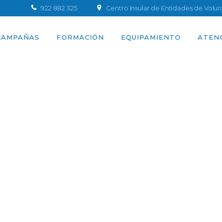
922 882 325
Centro Insular de Entidades de Volu
CAMPAÑAS
FORMACIÓN
EQUIPAMIENTO
ATEN