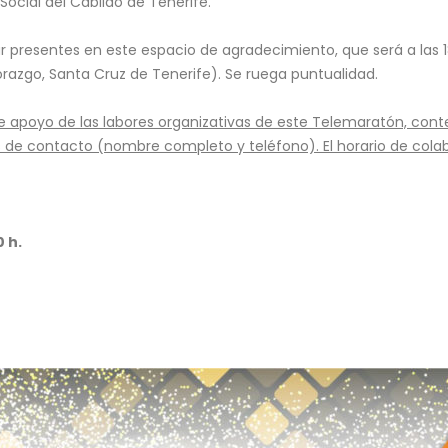
Social del Cabildo de Tenerife.
tar presentes en este espacio de agradecimiento, que será a las 18
orazgo, Santa Cruz de Tenerife). Se ruega puntualidad.
e apoyo de las labores organizativas de este Telemaratón, cont
de contacto (nombre completo y teléfono). El horario de colabo
 h.