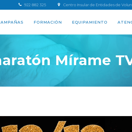
922 882 325
Centro Insular de Entidades de Volu
CAMPAÑAS
FORMACIÓN
EQUIPAMIENTO
ATEN
aratón Mírame T