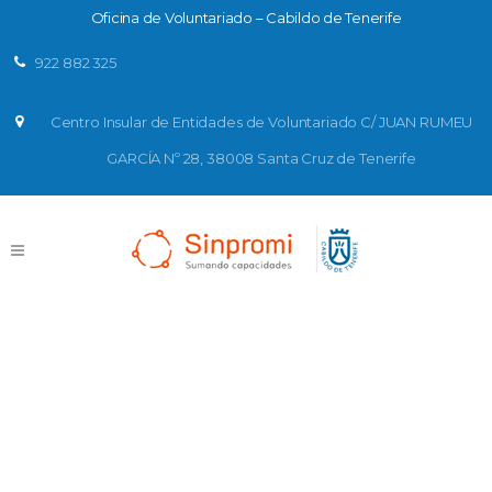
Oficina de Voluntariado – Cabildo de Tenerife
922 882 325
Centro Insular de Entidades de Voluntariado C/ JUAN RUMEU
GARCÍA Nº 28, 38008 Santa Cruz de Tenerife