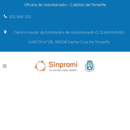
Oficina de Voluntariado – Cabildo de Tenerife
922 882 325
Centro Insular de Entidades de Voluntariado C/ JUAN RUMEU
GARCÍA Nº 28, 38008 Santa Cruz de Tenerife