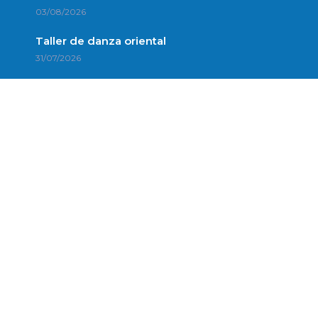
03/08/2026
Taller de danza oriental
31/07/2026
Enlaces de interés
Política de Privacidad
Aviso Legal
Política de Cookies
Contacto
Portal de Transparencia del Cabildo de Tenerife