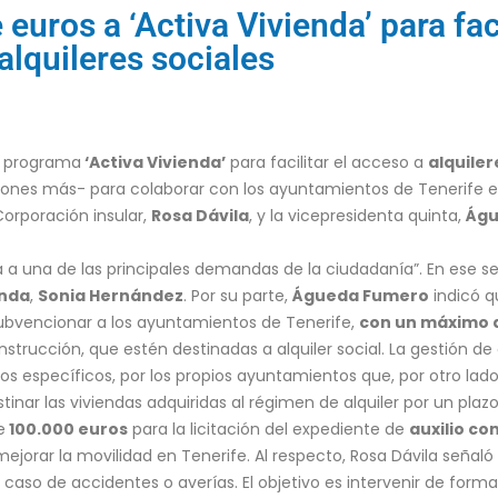
euros a ‘Activa Vivienda’ para fac
alquileres sociales
l programa
‘Activa Vivienda’
para facilitar el acceso a
alquiler
lones más- para colaborar con los ayuntamientos de Tenerife en
 Corporación insular,
Rosa Dávila
, y la vicepresidenta quinta,
Águ
a una de las principales demandas de la ciudadanía”. En ese sen
enda
,
Sonia Hernández
. Por su parte,
Águeda Fumero
indicó q
subvencionar a los ayuntamientos de Tenerife,
con un máximo d
nstrucción, que estén destinadas a alquiler social. La gestión de 
os específicos, por los propios ayuntamientos que, por otro lado,
estinar las viviendas adquiridas al régimen de alquiler por un pla
e
100.000 euros
para la licitación del expediente de
auxilio co
orar la movilidad en Tenerife. Al respecto, Rosa Dávila señaló qu
caso de accidentes o averías. El objetivo es intervenir de forma