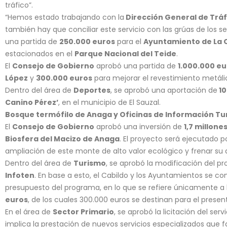
tráfico”.
“Hemos estado trabajando con la
Dirección General de Tráfi
también hay que conciliar este servicio con las grúas de los s
una partida de
250.000 euros
para el
Ayuntamiento de La 
estacionados en el
Parque Nacional del Teide
.
El
Consejo de Gobierno
aprobó una partida de
1.000.000 eu
López
y
300.000 euros
para mejorar el revestimiento metálic
Dentro del área de
Deportes
, se aprobó una aportación de
10
Canino Pérez’
, en el municipio de El Sauzal.
Bosque termófilo de Anaga y Oficinas de Información Tur
El
Consejo de Gobierno
aprobó una inversión de
1,7 millone
Biosfera del Macizo de Anaga
. El proyecto será ejecutado p
ampliación de este monte de alto valor ecológico y frenar su
Dentro del área de
Turismo
, se aprobó la modificación del 
Infoten
. En base a esto, el Cabildo y los Ayuntamientos se com
presupuesto del programa, en lo que se refiere únicamente a l
euros
, de los cuales 300.000 euros se destinan para el present
En el área de
Sector Primario
, se aprobó la licitación del serv
implica la prestación de nuevos servicios especializados que 