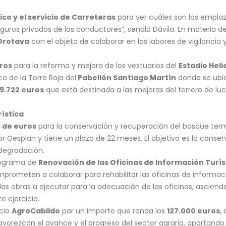
co y el servicio de Carreteras
para ver cuáles son los empl
eguros privados de los conductores”, señaló Dávila. En materia 
Orotava
con el objeto de colaborar en las labores de vigilancia 
ros
para la reforma y mejora de los vestuarios del
Estadio Hel
o de la Torre Roja del
Pabellón Santiago Martín
donde se ubica
9.722 euros
que está destinada a las mejoras del terrero de l
ística
s de euros
para la conservación y recuperación del bosque term
or Gesplan y tiene un plazo de 22 meses. El objetivo es la conse
 degradación.
programa de
Renovación de las Oficinas de Información Turíst
prometen a colaborar para rehabilitar las oficinas de información 
as obras a ejecutar para la adecuación de las oficinas, asciend
e ejercicio.
icio
AgroCabildo
por un importe que ronda los
127.000 euros
,
favorezcan el avance y el progreso del sector agrario, aportand