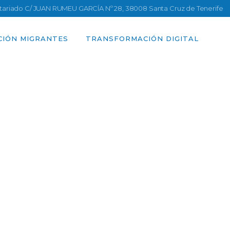
ntariado C/ JUAN RUMEU GARCÍA Nº 28, 38008 Santa Cruz de Tenerife
CIÓN MIGRANTES
TRANSFORMACIÓN DIGITAL