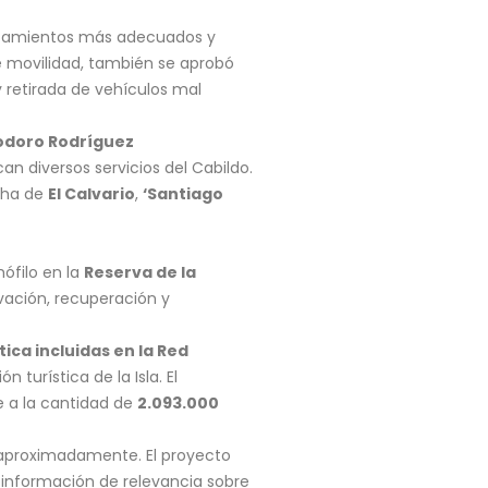
azamientos más adecuados y
de movilidad, también se aprobó
y retirada de vehículos mal
iodoro Rodríguez
n diversos servicios del Cabildo.
ucha de
El Calvario
,
‘Santiago
ófilo en la
Reserva de la
rvación, recuperación y
ica incluidas en la Red
turística de la Isla. El
e a la cantidad de
2.093.000
 aproximadamente. El proyecto
o información de relevancia sobre