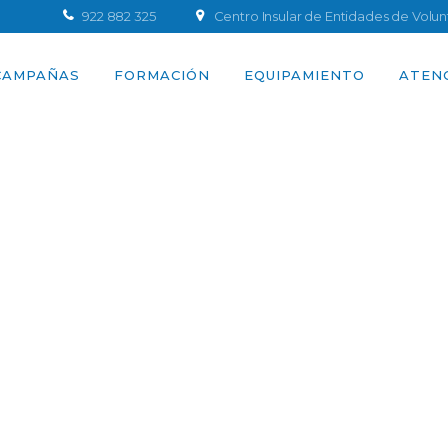
922 882 325
Centro Insular de Entidades de Volu
CAMPAÑAS
FORMACIÓN
EQUIPAMIENTO
ATEN