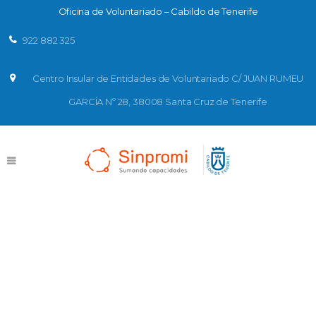
Oficina de Voluntariado – Cabildo de Tenerife
922 882 325
Centro Insular de Entidades de Voluntariado C/ JUAN RUMEU
GARCÍA Nº 28, 38008 Santa Cruz de Tenerife