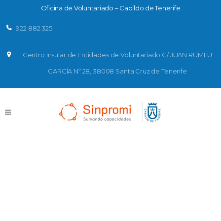
Oficina de Voluntariado – Cabildo de Tenerife
922 882 325
Centro Insular de Entidades de Voluntariado C/ JUAN RUMEU
GARCÍA Nº 28, 38008 Santa Cruz de Tenerife