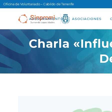
Oficina de Voluntariado – Cabildo de Tenerife
ASESORAMIENTO
ASOCIACIONES
Charla «infl
D