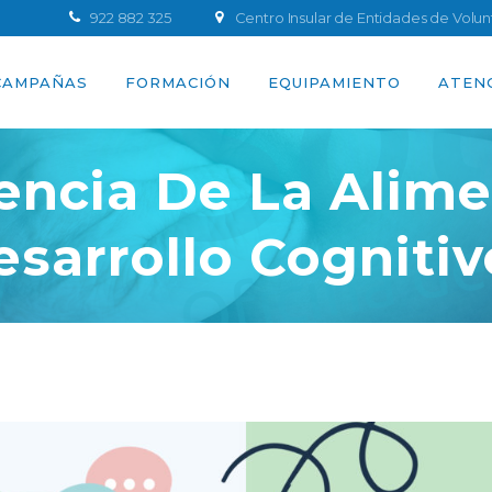
922 882 325
Centro Insular de Entidades de Volu
CAMPAÑAS
FORMACIÓN
EQUIPAMIENTO
ATEN
uencia De La Alime
esarrollo Cognitiv