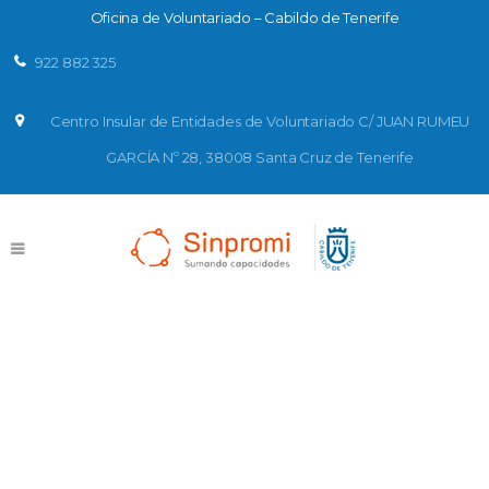
Oficina de Voluntariado – Cabildo de Tenerife
922 882 325
Centro Insular de Entidades de Voluntariado C/ JUAN RUMEU
GARCÍA Nº 28, 38008 Santa Cruz de Tenerife