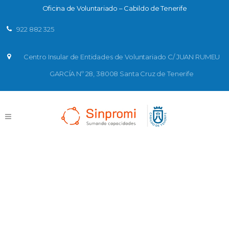
Oficina de Voluntariado – Cabildo de Tenerife
922 882 325
Centro Insular de Entidades de Voluntariado C/ JUAN RUMEU
GARCÍA Nº 28, 38008 Santa Cruz de Tenerife