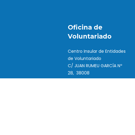
Oficina de
Voluntariado
Centro Insular de Entidades
de Voluntariado
C/ JUAN RUMEU GARCÍA Nº
28, 38008
Santa Cruz de Tenerife
922 882 325
922 882 325
voluntariado.sinpromi
@tenerife.es