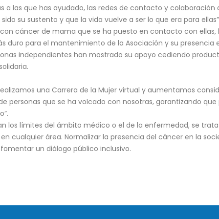
nas a las que has ayudado, las redes de contacto y colaboración
do su sustento y que la vida vuelve a ser lo que era para ella
con cáncer de mama que se ha puesto en contacto con ellas, le
s duro para el mantenimiento de la Asociación y su presencia e
rsonas independientes han mostrado su apoyo cediendo productos
olidaria.
 realizamos una Carrera de la Mujer virtual y aumentamos cons
d de personas que se ha volcado con nosotras, garantizando qu
o”.
n los límites del ámbito médico o el de la enfermedad, se trat
en cualquier área. Normalizar la presencia del cáncer en la so
fomentar un diálogo público inclusivo.