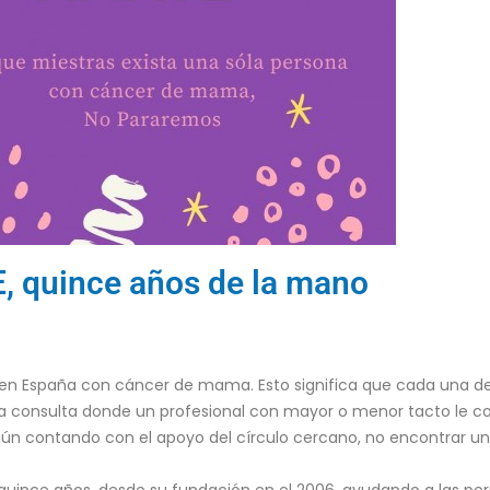
 quince años de la mano
en España con cáncer de mama. Esto significa que cada una de
era consulta donde un profesional con mayor o menor tacto le
 aún contando con el apoyo del círculo cercano, no encontrar un
quince años, desde su fundación en el 2006, ayudando a las p