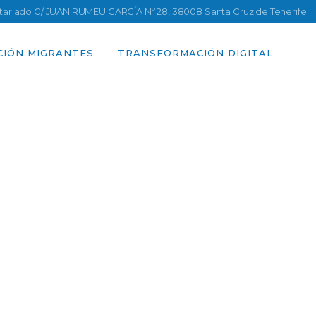
ntariado C/ JUAN RUMEU GARCÍA Nº 28, 38008 Santa Cruz de Tenerife
CIÓN MIGRANTES
TRANSFORMACIÓN DIGITAL