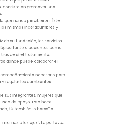
an, consiste en promover una
.
a que nunca percibieron. Éste
on las mismas incertidumbres y
 de su fundación, los servicios
ológica tanto a pacientes como
tras de sí el tratamiento,
vos donde puede colaborar el
l acompañamiento necesario para
 y regular los cambiantes
 de sus integrantes, mujeres que
busca de apoyo. Esto hace
do, tú también lo harás” o
 miramos a los ojos”. La portavoz