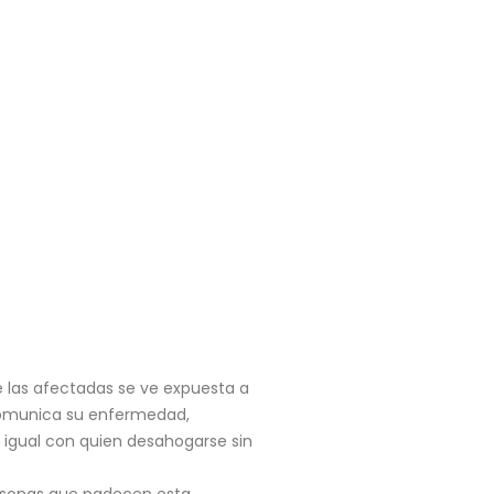
 las afectadas se ve expuesta a
 comunica su enfermedad,
 igual con quien desahogarse sin
ersonas que padecen esta