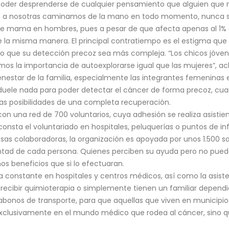
y poder desprenderse de cualquier pensamiento que alguien que
a nosotras caminamos de la mano en todo momento, nunca se
e mama en hombres, pues a pesar de que afecta apenas al 1% d
 de la misma manera. El principal contratiempo es el estigma q
o que su detección precoz sea más compleja. “Los chicos jóve
mos la importancia de autoexplorarse igual que las mujeres”, acl
estar de la familia, especialmente las integrantes femeninas e 
 duele nada para poder detectar el cáncer de forma precoz, cu
las posibilidades de una completa recuperación.
n una red de 700 voluntarios, cuya adhesión se realiza asistien
nsta el voluntariado en hospitales, peluquerías o puntos de info
s colaboradoras, la organización es apoyada por unos 1.500 so
untad de cada persona. Quienes perciben su ayuda pero no pue
os beneficios que si lo efectuaran.
ia constante en hospitales y centros médicos, así como la asiste
ecibir quimioterapia o simplemente tienen un familiar dependi
bonos de transporte, para que aquellas que viven en municipios
exclusivamente en el mundo médico que rodea al cáncer, sino que