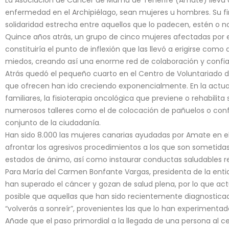
enfermedad en el Archipiélago, sean mujeres u hombres. Su fin
solidaridad estrecha entre aquellos que lo padecen, estén o no
Quince años atrás, un grupo de cinco mujeres afectadas por 
constituiría el punto de inflexión que las llevó a erigirse com
miedos, creando así una enorme red de colaboración y confi
Atrás quedó el pequeño cuarto en el Centro de Voluntariado de
que ofrecen han ido creciendo exponencialmente. En la actua
familiares, la fisioterapia oncológica que previene o rehabilita
numerosos talleres como el de colocación de pañuelos o conf
conjunto de la ciudadanía.
Han sido 8.000 las mujeres canarias ayudadas por Amate en 
afrontar los agresivos procedimientos a los que son sometida
estados de ánimo, así como instaurar conductas saludables rela
Para María del Carmen Bonfante Vargas, presidenta de la entid
han superado el cáncer y gozan de salud plena, por lo que a
posible que aquellas que han sido recientemente diagnostica
“volverás a sonreír”, provenientes las que lo han experimentad
Añade que el paso primordial a la llegada de una persona al ce