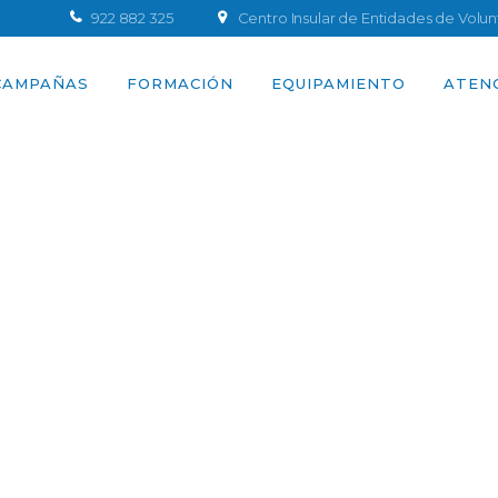
922 882 325
Centro Insular de Entidades de Volu
CAMPAÑAS
FORMACIÓN
EQUIPAMIENTO
ATEN