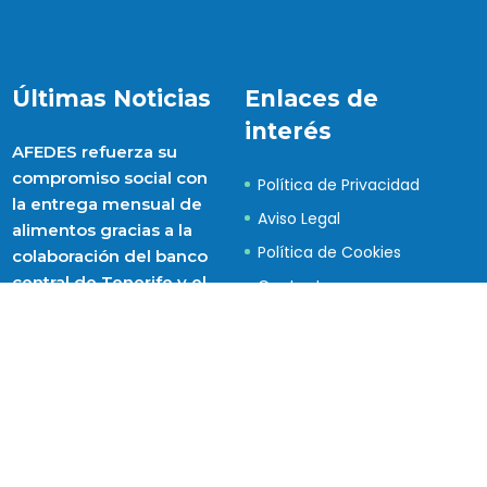
Últimas Noticias
Enlaces de
interés
AFEDES refuerza su
compromiso social con
Política de Privacidad
la entrega mensual de
Aviso Legal
alimentos gracias a la
Política de Cookies
colaboración del banco
central de Tenerife y el
Contacto
voluntariado
Portal de Transparencia
03/08/2026
del Cabildo de Tenerife
Taller de danza
oriental
31/07/2026