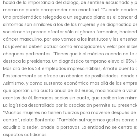
habla de la importancia del diálogo, de sentirse escuchado 
mama no puede comprender con exactitud. “Cuando acuden 
Una problemática relegada a un segundo plano es el cáncer d
síntomas son similares a los de las mujeres y se diagnostica
socialmente parece afectar sólo al género femenino, haciend
cáncer masculino, por eso vamos a los institutos y les enseña
Los jóvenes deben actuar como embajadores y velar por el bien
chequeos pertinentes. “Tienes que ir al médico cuando no te
destaca la presidenta. Un diagnóstico temprano eleva al 85% 
Más allá de los 24 empleados imprescindibles, Ámate cuenta co
Posteriormente se ofrece un abanico de posibilidades, donde co
Asimismo, y como sustento económico más allá de las empresa
que aportan una cuota anual de 40 euros, modificable a vol
exentos de él, llamados socios sin cuota, que reciben los mism
La logística desarrollada por la asociación permite su presenc
“Muchas mujeres no tienen fuerzas para moverse después de r
centro”, relata Bonfante. “También sufragamos gastos como a
acudir a la sede”, añade la portavoz. La entidad no se centra 
aspectos cotidianos.