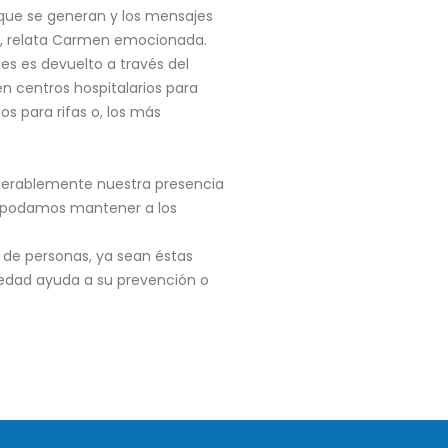
 que se generan y los mensajes
s”, relata Carmen emocionada.
s es devuelto a través del
n centros hospitalarios para
 para rifas o, los más
iderablemente nuestra presencia
e podamos mantener a los
a de personas, ya sean éstas
ciedad ayuda a su prevención o