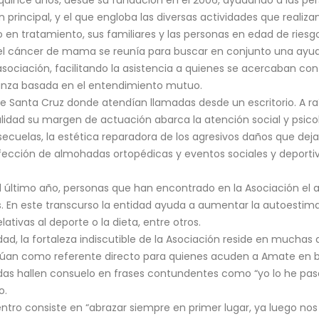
 principal, y el que engloba las diversas actividades que realiz
 en tratamiento, sus familiares y las personas en edad de riesgo
el cáncer de mama se reunía para buscar en conjunto una ayud
o asociación, facilitando la asistencia a quienes se acercaban c
anza basada en el entendimiento mutuo.
 Santa Cruz donde atendían llamadas desde un escritorio. A raíz
lidad su margen de actuación abarca la atención social y psic
 secuelas, la estética reparadora de los agresivos daños que deja 
ección de almohadas ortopédicas y eventos sociales y deporti
el último año, personas que han encontrado en la Asociación e
s. En este transcurso la entidad ayuda a aumentar la autoestima
tivas al deporte o la dieta, entre otros.
ad, la fortaleza indiscutible de la Asociación reside en muchas
ctúan como referente directo para quienes acuden a Amate en 
das hallen consuelo en frases contundentes como “yo lo he pasa
o.
ntro consiste en “abrazar siempre en primer lugar, ya luego nos